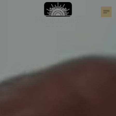
Der Sonnenhof
Zimmer & Suiten
Familienurlaub
Angebote
Events im Sonnenhof
Festival der Nationen
Wohnmobil Stellplatz