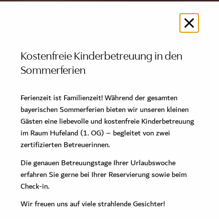
Kulinarik
CALLA
Petit Plaisir
König Ludwig Lounge
Kostenfreie Kinderbetreuung in den
Sommerferien
Sonntagsbrunch
Frühstück
Ferienzeit ist Familienzeit! Während der gesamten
Murano Bar
bayerischen Sommerferien bieten wir unseren kleinen
Der Wintergarten
Gästen eine liebevolle und kostenfreie Kinderbetreuung
im Raum Hufeland (1. OG) – begleitet von zwei
Wellness
zertifizierten Betreuerinnen.
Day Spa
Die genauen Betreuungstage Ihrer Urlaubswoche
Spa Mitgliedschaft
erfahren Sie gerne bei Ihrer Reservierung sowie beim
Check-in.
Pools
Wir freuen uns auf viele strahlende Gesichter!
Sauna & Dampfbäder