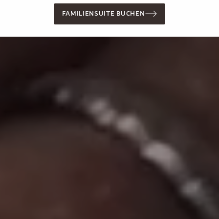
Massage & Beauty
FAMILIENSUITE BUCHEN
Medical Spa
CoolSculpting
Longevity Retreat
Sport & Freizeit
Golf
Ausflugsziele
Fitnessstudio
Aktiv in der Natur
Feiern & Tagen
Hochzeit
Räumlichkeiten
Tagungszentrum INSPIRA