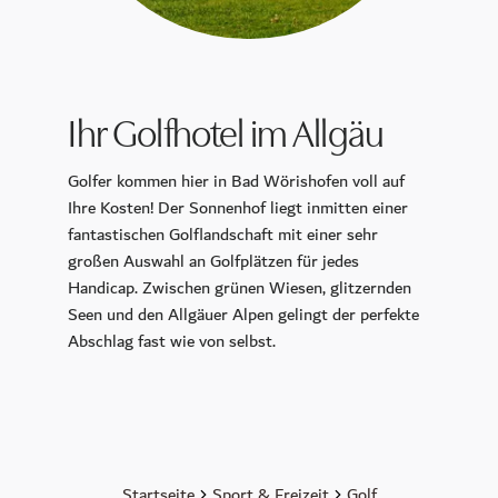
Kulinarik
CALLA
Petit Plaisir
König Ludwig Lounge
Ihr Golfhotel im Allgäu
Sonntagsbrunch
Golfer kommen hier in Bad Wörishofen voll auf
Frühstück
Ihre Kosten! Der Sonnenhof liegt inmitten einer
Murano Bar
fantastischen Golflandschaft mit einer sehr
großen Auswahl an Golfplätzen für jedes
Der Wintergarten
Handicap. Zwischen grünen Wiesen, glitzernden
Seen und den Allgäuer Alpen gelingt der perfekte
Wellness
Abschlag fast wie von selbst.
Day Spa
Spa Mitgliedschaft
Pools
Sauna & Dampfbäder
Startseite
Sport & Freizeit
Golf