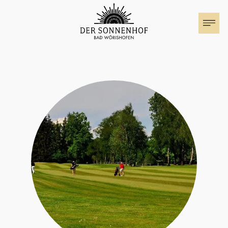
Der Sonnenhof
Zimmer & Suiten
Familienurlaub
Angebote
Events im Sonnenhof
Festival der Nationen
Wohnmobil Stellplatz