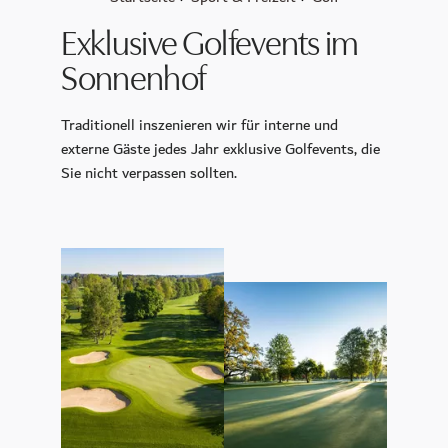
Massage & Beauty
Medical Spa
Exklusive Golfevents im
CoolSculpting
Sonnenhof
Longevity Retreat
Traditionell inszenieren wir für interne und
Sport & Freizeit
externe Gäste jedes Jahr exklusive Golfevents, die
Sie nicht verpassen sollten.
Golf
Ausflugsziele
Fitnessstudio
Aktiv in der Natur
Feiern & Tagen
Hochzeit
Räumlichkeiten
Tagungszentrum INSPIRA