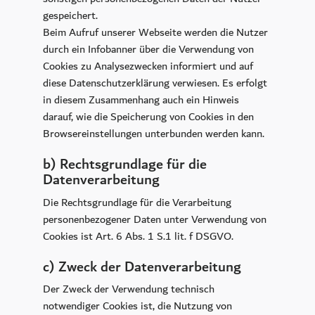
gespeichert.
Beim Aufruf unserer Webseite werden die Nutzer
durch ein Infobanner über die Verwendung von
Cookies zu Analysezwecken informiert und auf
diese Datenschutzerklärung verwiesen. Es erfolgt
GUTSCHEINE
in diesem Zusammenhang auch ein Hinweis
ANFRAGEN
darauf, wie die Speicherung von Cookies in den
Browsereinstellungen unterbunden werden kann.
JETZT BUCHEN
b) Rechtsgrundlage für die
Datenverarbeitung
Die Rechtsgrundlage für die Verarbeitung
Inklusivleistungen
Bildergalerie
FAQs
personenbezogener Daten unter Verwendung von
Sonnenhof Gäste Club
Broschüren
Cookies ist Art. 6 Abs. 1 S.1 lit. f DSGVO.
Kontakt & Anreise
Karriere
|
DE
EN
c) Zweck der Datenverarbeitung
Der Zweck der Verwendung technisch
notwendiger Cookies ist, die Nutzung von