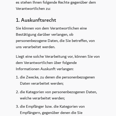
Massage & Beauty
es stehen Ihnen folgende Rechte gegenüber dem
Verantwortlichen zu:
Medical Spa
CoolSculpting
1. Auskunftsrecht
Longevity Retreat
Sie können von dem Verantwortlichen eine
Bestätigung darüber verlangen, ob
Sport & Freizeit
personenbezogene Daten, die Sie betreffen, von
uns verarbeitet werden.
Golf
Ausflugsziele
Liegt eine solche Verarbeitung vor, können Sie von
dem Verantwortlichen über folgende
Fitnessstudio
Informationen Auskunft verlangen:
Aktiv in der Natur
die Zwecke, zu denen die personenbezogenen
Daten verarbeitet werden;
Feiern & Tagen
die Kategorien von personenbezogenen Daten,
Hochzeit
welche verarbeitet werden;
Räumlichkeiten
die Empfänger bzw. die Kategorien von
Tagungszentrum INSPIRA
Empfängern, gegenüber denen die Sie