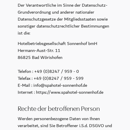
Kulinarik
Der Verantwortliche im Sinne der Datenschutz-
Grundverordnung und anderer nationaler
CALLA
Datenschutzgesetze der Mitgliedsstaaten sowie
Petit Plaisir
sonstiger datenschutzrechtlicher Bestimmungen
König Ludwig Lounge
ist die:
Sonntagsbrunch
Hotelbetriebsgesellschaft Sonnenhof bmH
Hermann-Aust-Str. 11
Frühstück
86825 Bad Wörishofen
Murano Bar
Der Wintergarten
Telefon : +49 (0)8247 / 959 - 0
Telefax : +49 (0)8247 / 959 - 599
Wellness
E-Mail : info@spahotel-sonnenhof.de
Internet : https://www.spahotel-sonnenhof.de
Day Spa
Spa Mitgliedschaft
Rechte der betroffenen Person
Pools
Werden personenbezogene Daten von Ihnen
Sauna & Dampfbäder
verarbeitet, sind Sie Betroffener i.S.d. DSGVO und