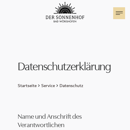
Der Sonnenhof
Zimmer & Suiten
Datenschutzerklärung
Familienurlaub
Angebote
Startseite
Service
Datenschutz
Events im Sonnenhof
Festival der Nationen
Name und Anschrift des
Wohnmobil Stellplatz
Verantwortlichen