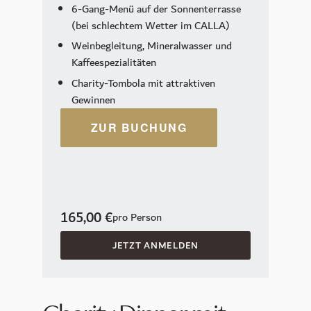
Kulinarik
6-Gang-Menü auf der Sonnenterrasse
(bei schlechtem Wetter im CALLA)
CALLA
Weinbegleitung, Mineralwasser und
Petit Plaisir
Kaffeespezialitäten
König Ludwig Lounge
Charity-Tombola mit attraktiven
Gewinnen
Sonntagsbrunch
Frühstück
ZUR BUCHUNG
Murano Bar
Der Wintergarten
Wellness
165,00 €
pro Person
Day Spa
JETZT ANMELDEN
Spa Mitgliedschaft
Pools
Sauna & Dampfbäder