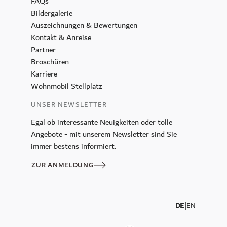
FAQs
Bildergalerie
Auszeichnungen & Bewertungen
Kontakt & Anreise
Partner
Broschüren
Karriere
Wohnmobil Stellplatz
UNSER NEWSLETTER
GUTSCHEINE
Egal ob interessante Neuigkeiten oder tolle
Angebote - mit unserem Newsletter sind Sie
ANFRAGEN
immer bestens informiert.
JETZT BUCHEN
ZUR ANMELDUNG
|
DE
EN
Inklusivleistungen
Bildergalerie
FAQs
Sonnenhof Gäste Club
Broschüren