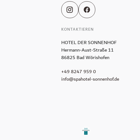
Der Wintergarten
KONTAKTIEREN
Sport & Freizeit
HOTEL DER SONNENHOF
Golf
Hermann-Aust-Straße 11
86825 Bad Wörishofen
Ausflugsziele
+49 8247 959 0
Fitnessstudio
info@spahotel-sonnenhof.de
Aktiv in der Natur
Inklusivleistungen
Bildergalerie
FAQs
So