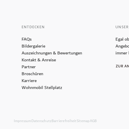
CoolSculpting
Longevity Retreat
ENTDECKEN
UNSER
Feiern & Tagen
FAQs
Egal ob
Hochzeit
Bildergalerie
Angebo
Auszeichnungen & Bewertungen
immer 
Räumlichkeiten
Kontakt & Anreise
Tagungszentrum INSPIRA
Partner
ZUR A
Broschüren
Karriere
Wohnmobil Stellplatz
Impressum
Datenschutz
Barrierefreiheit
Sitemap
AGB
nnenhof Gäste Club
Broschüren
Kontakt & Anreise
Karriere