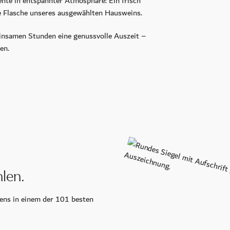
nte in entspannter Atmosphäre: Ein frisch
e Flasche unseres ausgewählten Hausweins.
nsamen Stunden eine genussvolle Auszeit –
en.
Wellness
Day Spa
Spa Mitgliedschaft
Pools
len.
Sauna & Dampfbäder
Massage & Beauty
ens in einem der 101 besten
Medical Spa