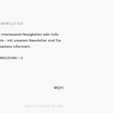
 NEWSLETTER
 interessante Neuigkeiten oder tolle
te - mit unserem Newsletter sind Sie
bestens informiert.
NMELDUNG
|
DE
EN
made w/ love. built w/ code.
|
DE
EN