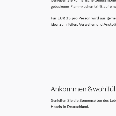
Genießen Sie kulinarische Genussmome
gebackener Flammkuchen trifft auf ein
Festival der Nationen
Für
EUR 35 pro Person
wird aus gemei
ideal zum Teilen, Verweilen und Anstoß
Wohnmobil Stellplatz
Kulinarik
CALLA
Petit Plaisir
König Ludwig Lounge
Ankommen & wohlfüh
Sonntagsbrunch
Frühstück
Genießen Sie die Sonnenseiten des Leb
Hotels in Deutschland.
Murano Bar