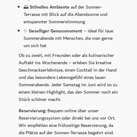
Massage & Beauty
🌅
Stilvolles Ambiente
auf der Sonnen-
Medical Spa
Terrasse mit Blick auf die Abendsonne und
CoolSculpting
entspannter Sommerstimmung
Longevity Retreat
✨
Geselliger Genussmoment
– ideal für laue
Sommerabende mit Menschen, die man gerne
Sport & Freizeit
um sich hat
Ob zu zweit, mit Freunden oder als kulinarischer
Golf
Auftakt ins Wochenende – erleben Sie kreative
Ausflugsziele
Geschmackserlebnisse, einen Cocktail in der Hand
Fitnessstudio
und das besondere Lebensgefühl eines lauen
Sommerabends. Jeder Samstag im Juni wird so zu
Aktiv in der Natur
einem kleinen Highlight, das den Sommer noch ein
Stück schöner macht.
Feiern & Tagen
Reservierung:
Bequem online über unser
Hochzeit
Reservierungssystem
oder direkt bei uns vor Ort.
Räumlichkeiten
Wir empfehlen eine frühzeitige Reservierung, da
Tagungszentrum INSPIRA
die Plätze auf der Sonnen-Terrasse begehrt sind.