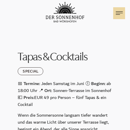
Der Sonnenhof
Zimmer & Suiten
Tapas & Cocktails
Familienurlaub
SPECIAL
Angebote
📅
Termine:
Jeden Samstag im Juni 🕕
Beginn:
ab
18:00 Uhr 📍
Ort:
Sonnen-Terrasse im Sonnenhof
Events im Sonnenhof
💶
Preis:
EUR 49 pro Person – fünf Tapas & ein
Cocktail
Festival der Nationen
Wenn die Sommersonne langsam tiefer wandert
Wohnmobil Stellplatz
und das warme Licht über unserer Terrasse liegt,
beginnt ein Abend, der alle Sinne anspricht.