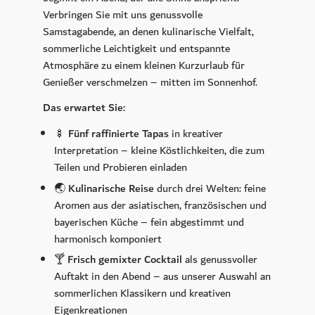
Kulinarik
Verbringen Sie mit uns genussvolle
Samstagabende, an denen kulinarische Vielfalt,
CALLA
sommerliche Leichtigkeit und entspannte
Petit Plaisir
Atmosphäre zu einem kleinen Kurzurlaub für
König Ludwig Lounge
Genießer verschmelzen – mitten im Sonnenhof.
Sonntagsbrunch
Das erwartet Sie:
Frühstück
🍢
Fünf raffinierte Tapas
in kreativer
Murano Bar
Interpretation – kleine Köstlichkeiten, die zum
Teilen und Probieren einladen
Der Wintergarten
🌏
Kulinarische Reise
durch drei Welten: feine
Wellness
Aromen aus der asiatischen, französischen und
bayerischen Küche – fein abgestimmt und
Day Spa
harmonisch komponiert
Spa Mitgliedschaft
🍸
Frisch gemixter Cocktail
als genussvoller
Pools
Auftakt in den Abend – aus unserer Auswahl an
sommerlichen Klassikern und kreativen
Sauna & Dampfbäder
Eigenkreationen