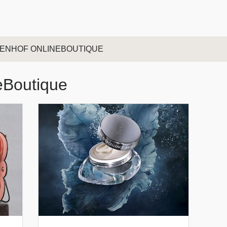
Wellness
Day Spa
Spa Mitgliedschaft
Pools
Sauna & Dampfbäder
Massage & Beauty
Medical Spa