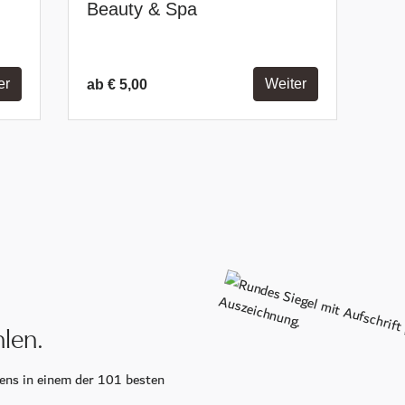
CoolSculpting
Longevity Retreat
Feiern & Tagen
Hochzeit
Räumlichkeiten
Tagungszentrum INSPIRA
len.
ens in einem der 101 besten