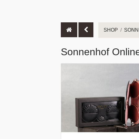
Festival der Nationen
Wohnmobil Stellplatz
Kulinarik
CALLA
Petit Plaisir
König Ludwig Lounge
Sonntagsbrunch
Frühstück
Murano Bar